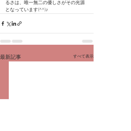
るさは、唯一無二の優しさがその光源
となっています(^^)♪
すべて表示
最新記事