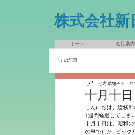
​株式会社
ホーム
会社案内
全ての記事
池内 瑞知子
2022年
十月十日
こんにちは。総務部
1週間経過してしま
十月十日は、昭和の
の事でした…ビック