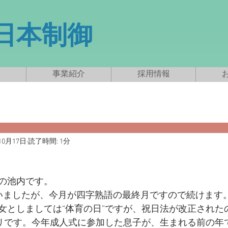
新日本制御
事業紹介
採用情報
10月17日
読了時間: 1分
の池内です。
いましたが、今月が四字熟語の最終月ですので続けます
女としましては“体育の日”ですが、祝日法が改正された
リです。今年成人式に参加した息子が、生まれる前の年