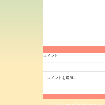
熱願冷諦
コメント
こんにちは。総務部の池内です。
シリーズ8回目は、昨年7月に入
社しました製造部のアニキです。
コメントを追加…
アニキの由来は名字からですが…
世代によってマチマチかもしれま
せんね。 さて、今回の四字熟語
は『ねつがんれいてい』と読みま
す。意味は、熱意をもって真剣に
© 2023 by Name of Site. Proudly created