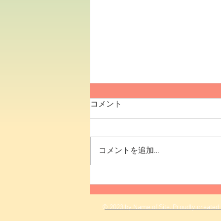
鳶飛魚躍
コメント
こんにちは。総務部の池内です。
シリーズ9回目は、昨年8月に入
社しました息子です。ようやく1
コメントを追加…
年経ちました。 彼と同じ職場で
過ごして、色々と思うところはあ
りますが…厳しくしても甘くして
も何だか違う気がしますので、通
常モードで過ごしています。 さ
© 2023 by Name of Site. Proudly created
て、今回の四字熟語は『えんぴぎ