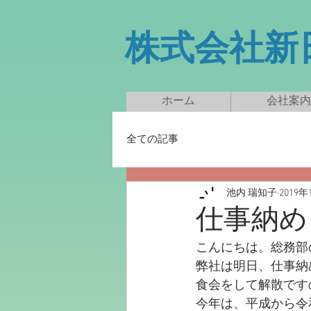
​株式会社
ホーム
会社案内
全ての記事
池内 瑞知子
2019年
仕事納め
こんにちは。総務部
弊社は明日、仕事納
食会をして解散です
今年は、平成から令