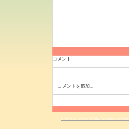
鳶飛魚躍
コメント
こんにちは。総務部の池内です。
シリーズ9回目は、昨年8月に入
社しました息子です。ようやく1
コメントを追加…
年経ちました。 彼と同じ職場で
過ごして、色々と思うところはあ
りますが…厳しくしても甘くして
も何だか違う気がしますので、通
常モードで過ごしています。 さ
© 2023 by Name of Site. Proudly created
て、今回の四字熟語は『えんぴぎ